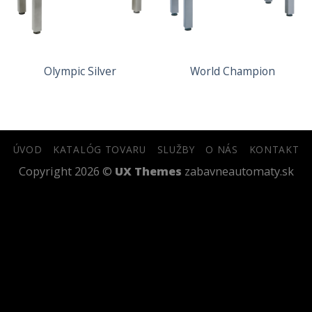
Olympic Silver
World Champion
ÚVOD
KATALÓG TOVARU
SLUŽBY
O NÁS
KONTAKT
Copyright 2026 ©
UX Themes
zabavneautomaty.sk