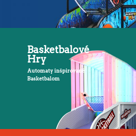
Basketbalové
Hry
Automaty inšpirované
Basketbalom