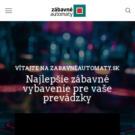
Skip
to
content
VÍTAJTE NA ZABAVNÉAUTOMATY.SK
Najlepšie zábavné
vybavenie pre vaše
prevádzky