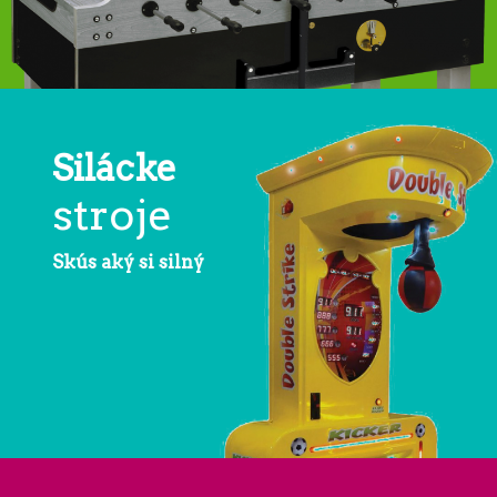
Silácke
stroje
Skús aký si silný